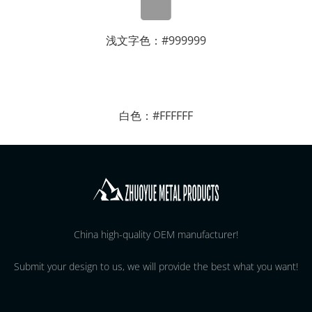
浅文字色：#999999
白色：#FFFFFF
China high-quality OEM manufacturer!
Submit your design to us, we will provide the best what you want!